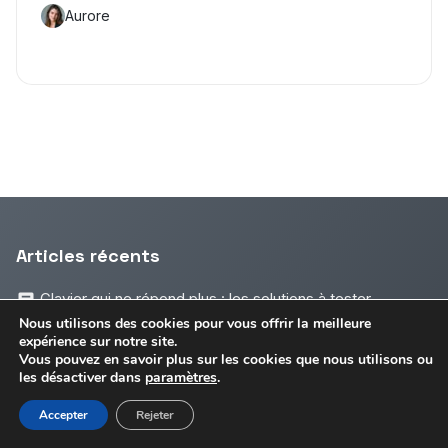
Aurore
Articles récents
Clavier qui ne répond plus : les solutions à tester
Nous utilisons des cookies pour vous offrir la meilleure
Changer la carte mère d’un PC sans se tromper
expérience sur notre site.
Vous pouvez en savoir plus sur les cookies que nous utilisons ou
Quel processeur pour un PC portable choisir ?
les désactiver dans
paramètres
.
Clavier problème : solutions efficaces pour dépanner
Accepter
Rejeter
votre clavier